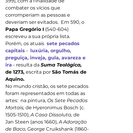
399), com a finalidade de 
combater os vícios que 
corromperiam as pessoas e 
deveriam ser evitados.  Em 590, o 
Papa Gregório I
 (540-604) 
escreveu a sua própria lista.  
Porém, os atuais  
sete pecados 
capitais
 - 
luxúria, orgulho, 
preguiça, inveja, gula, avareza e 
ira
 - resulta da 
Suma Teológica, 
de 1273, 
escrita por 
São Tomás de 
Aquino.
No mundo cristão, os sete pecados 
foram representados em todas as 
artes:  na pintura, 
Os Sete Pecados 
Mortais, 
de Hyeronimus Bosch (c. 
1505-1510), 
A Casa Dissoluta, 
de 
Jan Steen (anos 1660), 
A Adoração 
de Baco, 
George Cruikshank (1860-