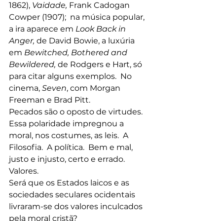
1862), 
Vaidade, 
Frank Cadogan 
Cowper (1907);  na música popular, 
a ira aparece em 
Look Back in 
Anger, 
de David Bowie, a luxúria 
em 
Bewitched, Bothered and 
Bewildered, 
de Rodgers e Hart, só 
para citar alguns exemplos.  No 
cinema, 
Seven
, com Morgan 
Freeman e Brad Pitt.
Pecados são o oposto de virtudes.  
Essa polaridade impregnou a 
moral, nos costumes, as leis.  A 
Filosofia.  A política.  Bem e mal, 
justo e injusto, certo e errado.
Valores.
Será que os Estados laicos e as 
sociedades seculares ocidentais 
livraram-se dos valores inculcados 
pela moral cristã?