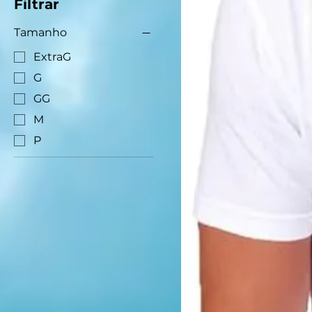
Filtrar
Tamanho
ExtraG
G
GG
M
P