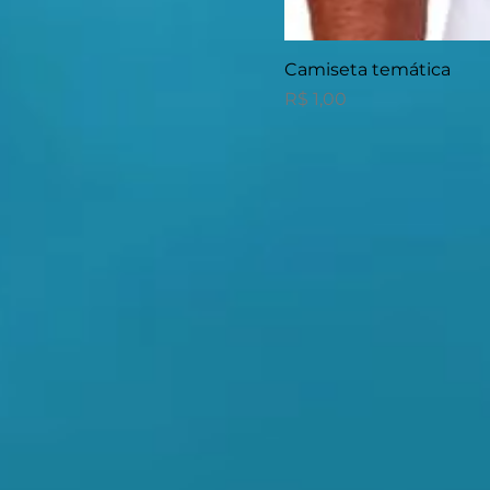
Camiseta temática
Preço
R$ 1,00