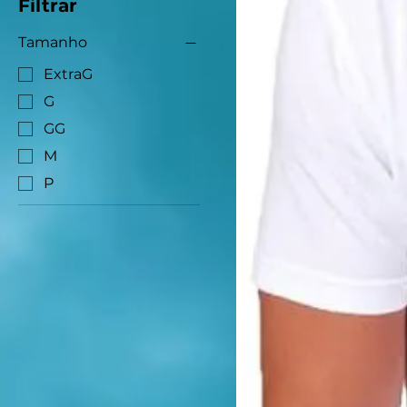
Filtrar
Tamanho
ExtraG
G
GG
M
P