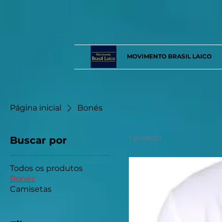
MOVIMENTO BRASIL LAICO
Página inicial
Bonés
1 produto
Buscar por
Todos os produtos
Bonés
Camisetas